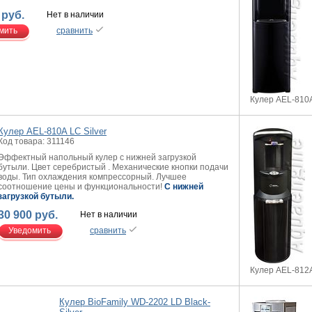
 руб.
Нет в наличии
мить
сравнить
Кулер AEL-810A
Кулер AEL-810A LC Silver
Код товара: 311146
Эффектный напольный кулер с нижней загрузкой
бутыли. Цвет серебристый . Механические кнопки подачи
воды. Тип охлаждения компрессорный. Лучшее
соотношение цены и функциональности!
C нижней
загрузкой бутыли
.
30 900 руб.
Нет в наличии
Уведомить
сравнить
Кулер AEL-812
Кулер BioFamily WD-2202 LD Black-