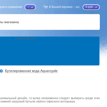
ров в сравнении
--
В Вашей корзине
--
шт.
0
руб.
ты магазина
загрузка флэш...
Бутилированная вода Aquaroyale
 уникальный дизайн, то кулер непременно следует выбирать среди этих
 нижней загрузкой бутыли любого офисного интерьера.