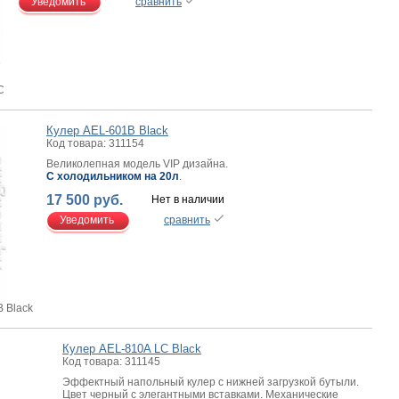
Уведомить
сравнить
C
Кулер AEL-601B Вlack
Код товара: 311154
Великолепная модель VIP дизайна.
С холодильником на 20л
.
17 500 руб.
Нет в наличии
Уведомить
сравнить
 Вlack
Кулер AEL-810A LC Black
Код товара: 311145
Эффектный напольный кулер с нижней загрузкой бутыли.
Цвет черный с элегантными вставками. Механические