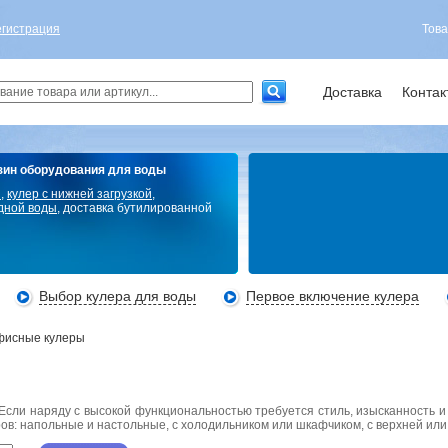
егистрация
Това
Доставка
Контак
зин оборудования для воды
ы
,
кулер с нижней загрузкой
,
дной воды
, доставка бутилированной
Выбор кулера для воды
Первое включение кулера
исные кулеры
сли наряду с высокой функциональностью требуется стиль, изысканность и
ов: напольные и настольные, с холодильником или шкафчиком, с верхней или