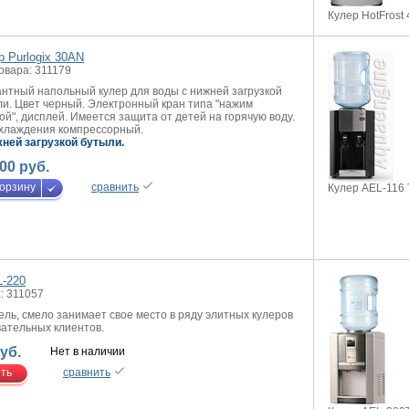
Кулер HotFrost
р Purlogix 30AN
овара: 311179
нтный напольный кулер для воды с нижней загрузкой
и. Цвет черный. Электронный кран типа "нажим
ой", дисплей. Имеется защита от детей на горячую воду.
охлаждения компрессорный.
жней загрузкой бутыли
.
00 руб.
корзину
сравнить
Кулер AEL-116
-220
: 311057
ль, смело занимает свое место в ряду элитных кулеров
вательных клиентов.
уб.
Нет в наличии
ть
сравнить