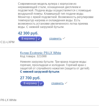
Современная модель кулера с корпусом из
нержавеющей стали, оснащенная дисплеем и
подсветкой. Подача воды осуществляется с помощью
воздушной помпы. Клавишный тип подачи воды.
Монитор с яркой подсветкой. Возможность регулировки
температур нагрева и охлаждения воды. Есть
возможность установки увеличенного лотка приема
воды. C нижней загрузкой бутыли.
42 300 руб.
В корзину
сравнить
c C11-LXPM
Кулер Ecotronic P8-LX White
Код товара: 321088
Нижняя загрузка бутыли. Три крана подачи воды:
горячая, прохладная и холодная. Горячий кран с
защитой от случайного нажатия (защита от детей).
C нижней загрузкой бутыли
.
27 700 руб.
В корзину
сравнить
 P8-LX White