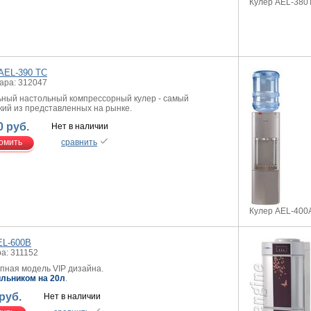
Кулер AEL-380
AEL-390 TC
ара: 312047
ьный настольный компрессорный кулер - самый
кий из представленных на рынке.
0 руб.
Нет в наличии
омить
сравнить
Кулер AEL-400A
EL-600B
а: 311152
пная модель VIP дизайна.
льником на 20л
.
руб.
Нет в наличии