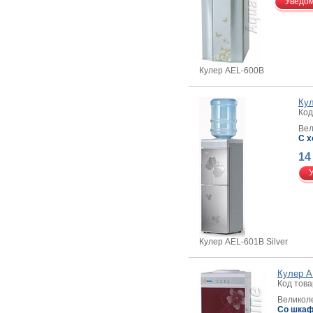
Уведо
Кулер AEL-600B
Кул
Код
Вел
С х
14
Кулер AEL-601B Silver
Кулер A
Код това
Великоле
Со шкаф