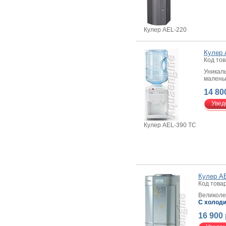
Кулер AEL-220
Кулер 
Код тов
Уникал
малень
14 80
Увед
Кулер AEL-390 TC
Кулер A
Код товар
Великоле
С холоди
16 900 