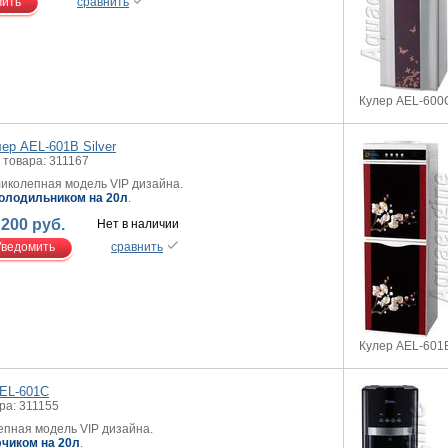
мить
сравнить
Кулер AEL-600
ер AEL-601B Silver
 товара: 311167
иколепная модель VIP дизайна.
олодильником на 20л
.
 200 руб.
Нет в наличии
Уведомить
сравнить
Кулер AEL-601B
EL-601C
ра: 311155
пная модель VIP дизайна.
чиком на 20л
.