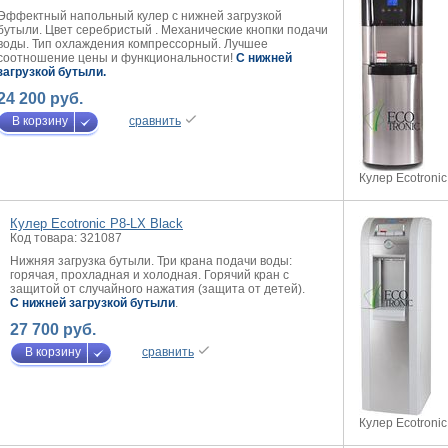
Эффектный напольный кулер с нижней загрузкой
бутыли. Цвет серебристый . Механические кнопки подачи
воды. Тип охлаждения компрессорный. Лучшее
соотношение цены и функциональности!
C нижней
загрузкой бутыли
.
24 200 руб.
В корзину
сравнить
Кулер Ecotroni
Кулер Ecotronic P8-LX Black
Код товара: 321087
Нижняя загрузка бутыли. Три крана подачи воды:
горячая, прохладная и холодная. Горячий кран с
защитой от случайного нажатия (защита от детей).
C нижней загрузкой бутыли
.
27 700 руб.
В корзину
сравнить
Кулер Ecotronic