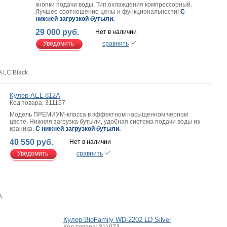
кнопки подачи воды. Тип охлаждения компрессорный.
Лучшее соотношение цены и функциональности!
C
нижней загрузкой бутыли
.
29 000 руб.
Нет в наличии
Уведомить
сравнить
 LC Black
Кулер AEL-812A
Код товара: 311157
Модель ПРЕМИУМ-класса в эффектном насыщенном черном
цвете. Нижняя загрузка бутыли, удобная система подачи воды из
краника.
C нижней загрузкой бутыли
.
40 550 руб.
Нет в наличии
Уведомить
сравнить
A
Кулер BioFamily WD-2202 LD Silver
Код товара: 311073