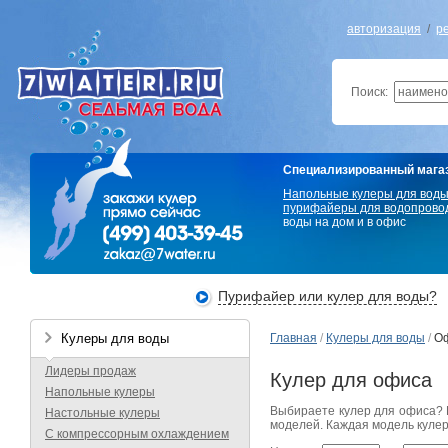
авторизация
/
р
Поиск:
Специализированный мага
Напольные кулеры для вод
пурифайеры для водопрово
воды на дом и в офис
Пурифайер или кулер для воды?
Кулеры для воды
Главная
/
Кулеры для воды
/
Оф
Лидеры продаж
Кулер для офиса
Напольные кулеры
Выбираете кулер для офиса? Е
Настольные кулеры
моделей. Каждая модель кулер
С компрессорным охлаждением