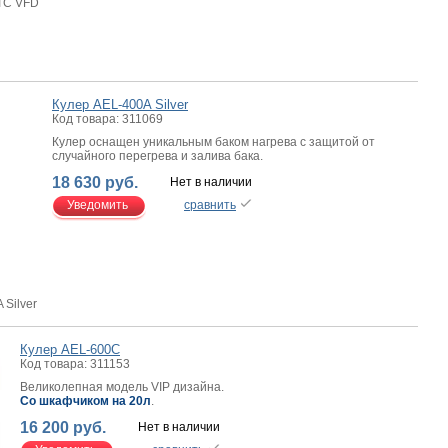
TC VFD
Кулер AEL-400A Silver
Код товара: 311069
Кулер оснащен уникальным баком нагрева с защитой от
случайного перегрева и залива бака.
18 630 руб.
Нет в наличии
Уведомить
сравнить
 Silver
Кулер AEL-600C
Код товара: 311153
Великолепная модель VIP дизайна.
Со шкафчиком на 20л
.
16 200 руб.
Нет в наличии