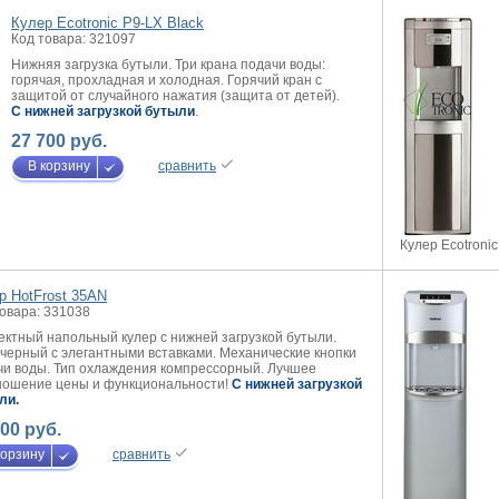
Кулер Ecotronic P9-LX Black
Код товара: 321097
Нижняя загрузка бутыли. Три крана подачи воды:
горячая, прохладная и холодная. Горячий кран с
защитой от случайного нажатия (защита от детей).
C нижней загрузкой бутыли
.
27 700 руб.
В корзину
сравнить
Кулер Ecotronic
р HotFrost 35AN
товара: 331038
ктный напольный кулер с нижней загрузкой бутыли.
 черный с элегантными вставками. Механические кнопки
чи воды. Тип охлаждения компрессорный. Лучшее
ношение цены и функциональности!
C нижней загрузкой
ли
.
100 руб.
корзину
сравнить