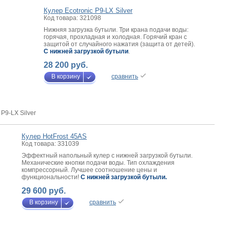
Кулер Ecotronic P9-LX Silver
Код товара: 321098
Нижняя загрузка бутыли. Три крана подачи воды:
горячая, прохладная и холодная. Горячий кран с
защитой от случайного нажатия (защита от детей).
C нижней загрузкой бутыли
.
28 200 руб.
В корзину
сравнить
 P9-LX Silver
Кулер HotFrost 45AS
Код товара: 331039
Эффектный напольный кулер с нижней загрузкой бутыли.
Механические кнопки подачи воды. Тип охлаждения
компрессорный. Лучшее соотношение цены и
функциональности!
C нижней загрузкой бутыли
.
29 600 руб.
В корзину
сравнить