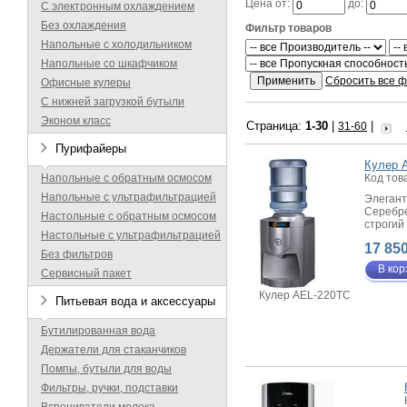
Цена от:
до:
С электронным охлаждением
Без охлаждения
Фильтр товаров
Напольные с холодильником
Напольные со шкафчиком
Сбросить все 
Офисные кулеры
С нижней загрузкой бутыли
Эконом класс
Страница:
1-30
|
|
31-60
Пурифайеры
Кулер 
Код тов
Напольные с обратным осмосом
Напольные с ультрафильтрацией
Элегант
Серебре
Настольные с обратным осмосом
строгий
Настольные с ультрафильтрацией
17 850
Без фильтров
В кор
Сервисный пакет
Кулер AEL-220TC
Питьевая вода и аксессуары
Бутилированная вода
Держатели для стаканчиков
Помпы, бутыли для воды
Фильтры, ручки, подставки