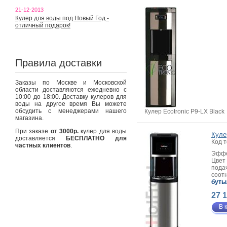
21-12-2013
Кулер для воды под Новый Год -
отличный подарок!
Правила доставки
Заказы по Москве и Московской
области доставляются ежедневно с
10:00 до 18:00. Доставку кулеров для
воды на другое время Вы можете
обсудить с менеджерами нашего
Кулер Ecotronic P9-LX Black
магазина.
При заказе
от 3000р.
кулер для воды
Куле
доставляется
БЕСПЛАТНО для
Код 
частных клиентов
.
Эффе
Цвет
пода
соот
буты
27 
В 