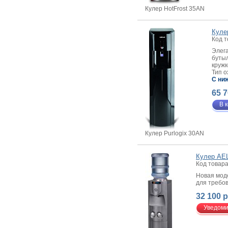
Кулер HotFrost 35AN
Куле
Код т
Элега
бутыл
кружк
Тип 
C ни
65 7
В 
Кулер Purlogix 30AN
Кулер AEL
Код товара
Новая моде
для требо
32 100 р
Уведоми