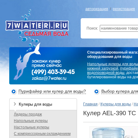
авторизация
/
регистрация
Поиск:
Специализированный мага
оборудования для воды
Напольные кулеры для вод
нижней загрузкой
,
пурифайе
водопроводной воды
, доста
бутилированной воды на дом
Пурифайер или кулер для воды?
Выбор кулера дл
Кулеры для воды
Главная
/
Кулеры для воды
/
На
Кулер AEL-390 TC
Лидеры продаж
Напольные кулеры
Настольные кулеры
С компрессорным охлаждением