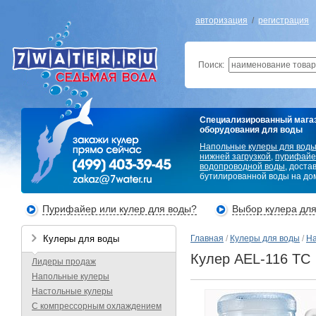
авторизация
/
регистрация
Поиск:
Специализированный мага
оборудования для воды
Напольные кулеры для вод
нижней загрузкой
,
пурифайе
водопроводной воды
, доста
бутилированной воды на дом
Пурифайер или кулер для воды?
Выбор кулера дл
Кулеры для воды
Главная
/
Кулеры для воды
/
На
Кулер AEL-116 TC
Лидеры продаж
Напольные кулеры
Настольные кулеры
С компрессорным охлаждением