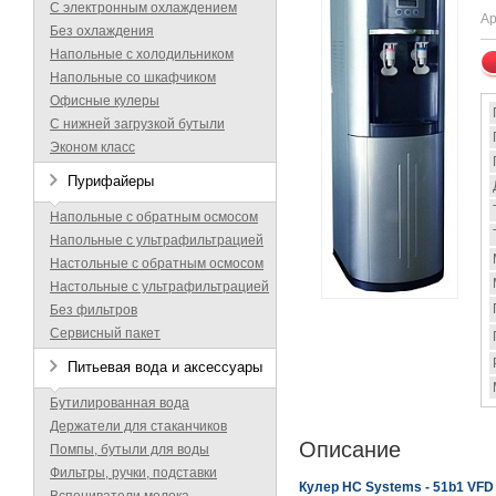
С электронным охлаждением
Ар
Без охлаждения
Напольные с холодильником
Напольные со шкафчиком
Офисные кулеры
С нижней загрузкой бутыли
Эконом класс
Пурифайеры
Напольные с обратным осмосом
Напольные с ультрафильтрацией
Настольные с обратным осмосом
Настольные с ультрафильтрацией
Без фильтров
Сервисный пакет
Питьевая вода и аксессуары
Бутилированная вода
Держатели для стаканчиков
Описание
Помпы, бутыли для воды
Фильтры, ручки, подставки
Кулер HC Systems - 51b1 VFD