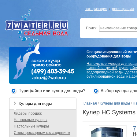
авторизация
/
регистрация
Поиск:
Специализированный мага
оборудования для воды
Напольные кулеры для вод
нижней загрузкой
,
пурифайе
водопроводной воды
, доста
бутилированной воды на дом
Пурифайер или кулер для воды?
Выбор кулера дл
Кулеры для воды
Главная
/
Кулеры для воды
/
На
Кулер HC Systems 
Лидеры продаж
Напольные кулеры
Настольные кулеры
7
С компрессорным охлаждением
Н