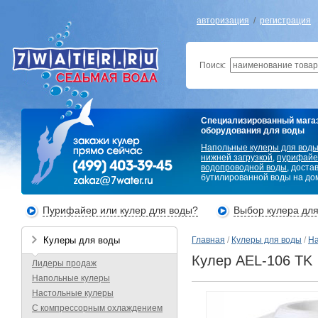
авторизация
/
регистрация
Поиск:
Специализированный мага
оборудования для воды
Напольные кулеры для вод
нижней загрузкой
,
пурифайе
водопроводной воды
, доста
бутилированной воды на дом
Пурифайер или кулер для воды?
Выбор кулера дл
Кулеры для воды
Главная
/
Кулеры для воды
/
На
Кулер AEL-106 TK
Лидеры продаж
Напольные кулеры
Настольные кулеры
С компрессорным охлаждением