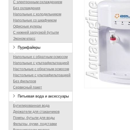
С электронным охлаждением
Без охлаждения
Напольные с холодильником
Напольные со шкафчиком
Офисные кулеры
С нижней загрузкой бутыли
Эконом класс
Пурифайеры
Напольные с обратным осмосом
Напольные с ультрафильтрацией
Настольные с обратным осмосом
Настольные с ультрафильтрацией
Без фильтров
Сервисный пакет
Питьевая вода и аксессуары
Бутилированная вода
Держатели для стаканчиков
Помпы, бутыли для воды
Фильтры, ручки, подставки