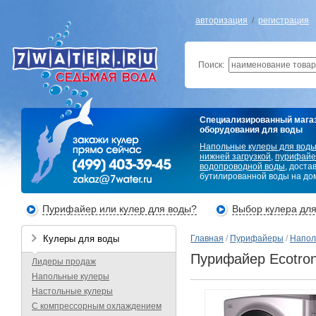
авторизация
/
регистрация
Поиск:
Специализированный мага
оборудования для воды
Напольные кулеры для вод
нижней загрузкой
,
пурифайе
водопроводной воды
, доста
бутилированной воды на дом
Пурифайер или кулер для воды?
Выбор кулера дл
Кулеры для воды
Главная
/
Пурифайеры
/
Напол
Пурифайер Ecotron
Лидеры продаж
Напольные кулеры
Настольные кулеры
С компрессорным охлаждением