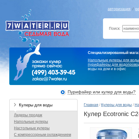
авторизация
/
р
Поиск:
Специализированный мага
Напольные кулеры для вод
пурифайеры для водопрово
воды на дом и в офис
Пурифайер или кулер для воды?
Кулеры для воды
Главная
/
Кулеры для воды
/
На
Кулер Ecotronic C
Лидеры продаж
Напольные кулеры
Настольные кулеры
С компрессорным охлаждением