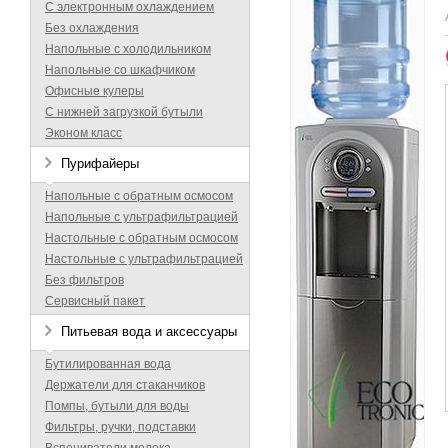
С электронным охлаждением
Без охлаждения
Напольные с холодильником
Напольные со шкафчиком
Офисные кулеры
С нижней загрузкой бутыли
Эконом класс
Пурифайеры
Напольные с обратным осмосом
Напольные с ультрафильтрацией
Настольные с обратным осмосом
Настольные с ультрафильтрацией
Без фильтров
Сервисный пакет
Питьевая вода и аксессуары
Бутилированная вода
Держатели для стаканчиков
Помпы, бутыли для воды
Фильтры, ручки, подставки