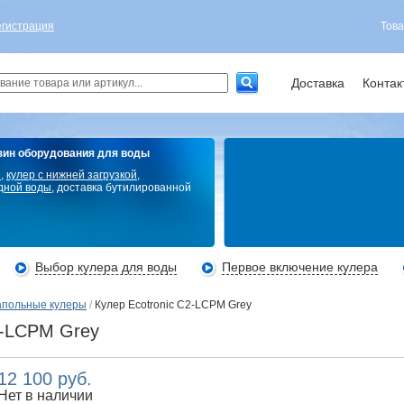
егистрация
Това
Доставка
Контак
зин оборудования для воды
ы
,
кулер с нижней загрузкой
,
дной воды
, доставка бутилированной
Выбор кулера для воды
Первое включение кулера
польные кулеры
/
Кулер Ecotronic C2-LCPM Grey
2-LCPM Grey
12 100 руб.
Нет в наличии