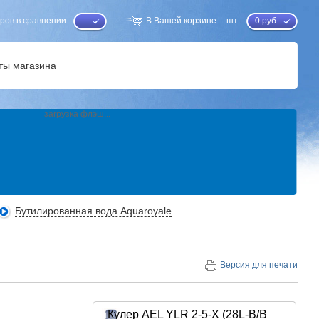
ров в сравнении
--
В Вашей корзине
--
шт.
0
руб.
ты магазина
загрузка флэш...
Бутилированная вода Aquaroyale
Версия для печати
Кулер AEL YLR 2-5-X (28L-B/B