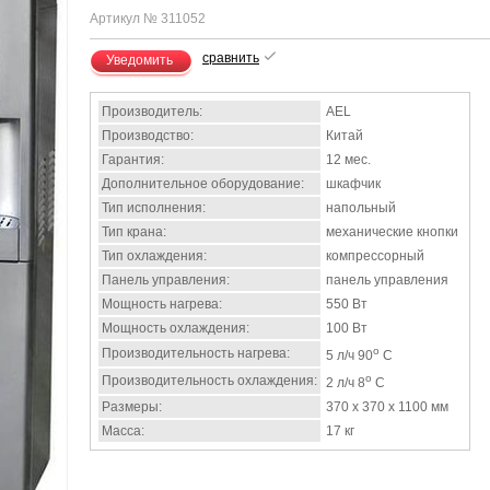
Артикул № 311052
сравнить
Уведомить
Производитель:
AEL
Производство:
Китай
Гарантия:
12 мес.
Дополнительное оборудование:
шкафчик
Тип исполнения:
напольный
Тип крана:
механические кнопки
Тип охлаждения:
компрессорный
Панель управления:
панель управления
Мощность нагрева:
550 Вт
Мощность охлаждения:
100 Вт
o
Производительность нагрева:
5 л/ч 90
C
o
Производительность охлаждения:
2 л/ч 8
C
Размеры:
370 х 370 х 1100 мм
Масса:
17 кг