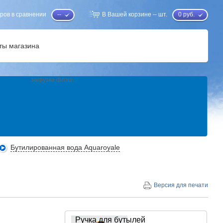
ров в сравнении
--
В Вашей корзине
--
шт.
0
руб.
ты магазина
загрузка флэш...
Бутилированная вода Aquaroyale
Версия для печати
Ручка для бутылей