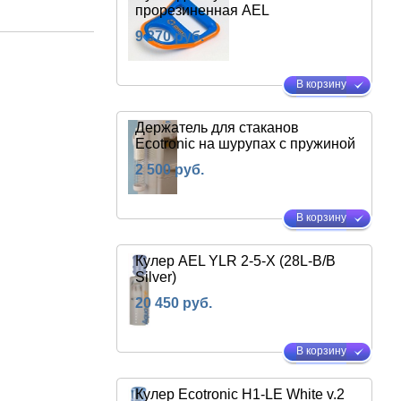
прорезиненная AEL
9 370 руб.
В корзину
Держатель для стаканов
Ecotronic на шурупах с пружиной
2 500 руб.
В корзину
Кулер AEL YLR 2-5-X (28L-B/B
Silver)
20 450 руб.
В корзину
Кулер Ecotronic H1-LE White v.2