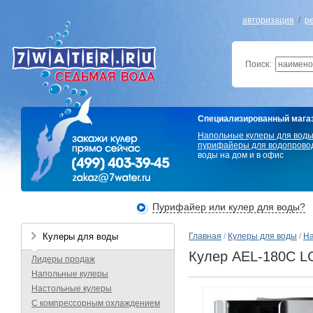
авторизация
/
р
Поиск:
Специализированный мага
Напольные кулеры для вод
пурифайеры для водопрово
воды на дом и в офис
Пурифайер или кулер для воды?
Кулеры для воды
Главная
/
Кулеры для воды
/
На
Кулер AEL-180C L
Лидеры продаж
Напольные кулеры
Настольные кулеры
С компрессорным охлаждением