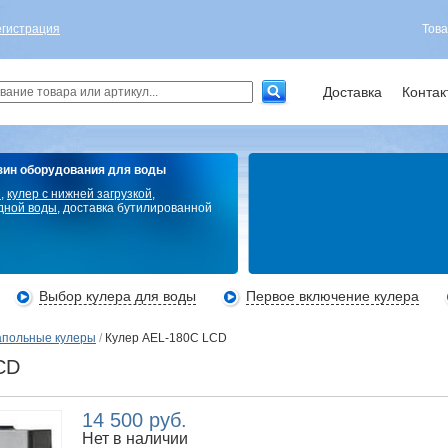
егистрация
Това
Доставка
Контак
зин оборудования для воды
ы
,
кулер с нижней загрузкой
,
дной воды
, доставка бутилированной
Выбор кулера для воды
Первое включение кулера
польные кулеры
/
Кулер AEL-180C LCD
CD
14 500 руб.
Нет в наличии