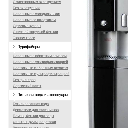
С электронным охлаждением
Без охлаждения
Напольные с холодильником
Напольные со шкафчиком
Офисные кулеры
С нижней загрузкой бутыли
Эконом класс
Пурифайеры
Напольные с обратным осмосом
Напольные с ультрафильтрацией
Настольные с обратным осмосом
Настольные с ультрафильтрацией
Без фильтров
Сервисный пакет
Питьевая вода и аксессуары
Бутилированная вода
Держатели для стаканчиков
Помпы, бутыли для воды
Фильтры, ручки, подставки