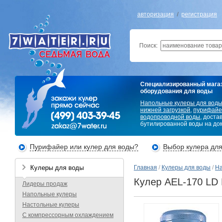
авторизация
/
регистрация
Поиск:
Специализированный мага
оборудования для воды
Напольные кулеры для вод
нижней загрузкой
,
пурифайе
водопроводной воды
, доста
бутилированной воды на дом
Пурифайер или кулер для воды?
Выбор кулера дл
Кулеры для воды
Главная
/
Кулеры для воды
/
На
Кулер AEL-170 LD 
Лидеры продаж
Напольные кулеры
Настольные кулеры
С компрессорным охлаждением